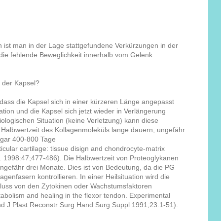
 ist man in der Lage stattgefundene Verkürzungen in der
ie fehlende Beweglichkeit innerhalb vom Gelenk
n der Kapsel?
dass die Kapsel sich in einer kürzeren Länge angepasst
tion und die Kapsel sich jetzt wieder in Verlängerung
ologischen Situation (keine Verletzung) kann diese
albwertzeit des Kollagenmoleküls lange dauern, ungefähr
ogar 400-800 Tage
ticular cartilage: tissue disign and chondrocyte-matrix
ct. 1998:47;477-486)
. Die Halbwertzeit von Proteoglykanen
ungefähr drei Monate. Dies ist von Bedeutung, da die PG
genfasern kontrollieren. In einer Heilsituation wird die
nfluss von den Zytokinen oder Wachstumsfaktoren
abolism and healing in the flexor tendon. Experimental
d J Plast Reconstr Surg Hand Surg Suppl 1991;23.1-51).