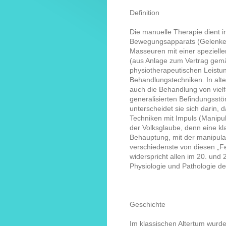
Definition
Die manuelle Therapie dient 
Bewegungsapparats (Gelenke, 
Masseuren mit einer spezielle
(aus Anlage zum Vertrag gem
physiotherapeutischen Leistu
Behandlungstechniken. In alt
auch die Behandlung von viel
generalisierten Befindungsstö
unterscheidet sie sich darin, 
Techniken mit Impuls (Manipu
der Volksglaube, denn eine kla
Behauptung, mit der manipula
verschiedenste von diesen „Fe
widerspricht allen im 20. und
Physiologie und Pathologie d
Geschichte
Im klassischen Altertum wurd