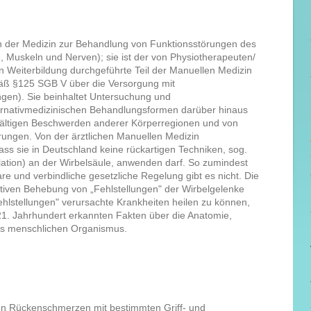
in der Medizin zur Behandlung von Funktionsstörungen des
Muskeln und Nerven); sie ist der von Physiotherapeuten/
n Weiterbildung durchgeführte Teil der Manuellen Medizin
äß §125 SGB V über die Versorgung mit
ngen). Sie beinhaltet Untersuchung und
ernativmedizinischen Behandlungsformen darüber hinaus
fältigen Beschwerden anderer Körperregionen und von
rungen. Von der ärztlichen Manuellen Medizin
dass sie in Deutschland keine rückartigen Techniken, sog.
lation) an der Wirbelsäule, anwenden darf. So zumindest
re und verbindliche gesetzliche Regelung gibt es nicht. Die
tiven Behebung von „Fehlstellungen" der Wirbelgelenke
hlstellungen" verursachte Krankheiten heilen zu können,
 21. Jahrhundert erkannten Fakten über die Anatomie,
es menschlichen Organismus.
en Rückenschmerzen mit bestimmten Griff- und