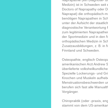
Naprapathie (ein Diagnose- 
Medizin) ist in Schweden seit 
Doctors of Naprapathy oder Do
Naprapat) die orthopädisch-m
benötigen Naprapathen in Schw
unter der Aufsicht der staat
diagnostische Verantwortung 
zum legitimierten Naprapathen,
der Sportmedizin und in den 
orthopädischen Medizin in Sc
Zusatzausbildungen, z. B. in 
Finnland und Schweden.
Osteopathie, englisch Osteop
amerikanischen Arzt Andrew St
überlieferte volksheilkundlic
Spezielle Lockerungs- und Gr
Knochen und Muskeln aufhebe
Menstruationsbeschwerden un
berufen sich fast alle Manualth
Vorgänger.
Chiropraktik (oder -praxis, en
stammt von dem US-amerikanis