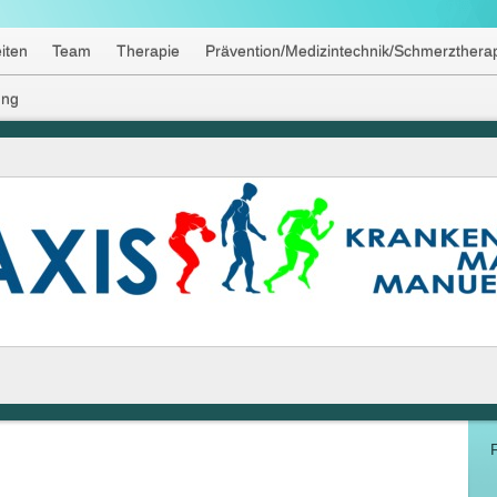
iten
Team
Therapie
Prävention/Medizintechnik/Schmerzthera
ung