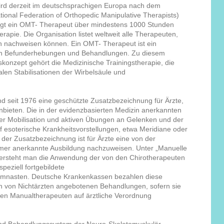
wird derzeit im deutschsprachigen Europa nach dem
ional Federation of Orthopedic Manipulative Therapists)
fügt ein OMT- Therapeut über mindestens 1000 Stunden
rapie. Die Organisation listet weltweit alle Therapeuten,
en nachweisen können. Ein OMT- Therapeut ist ein
alen Befunderhebungen und Behandlungen. Zu diesem
onzept gehört die Medizinische Trainingstherapie, die
alen Stabilisationen der Wirbelsäule und
and seit 1976 eine geschützte Zusatzbezeichnung für Ärzte,
bieten. Die in der evidenzbasierten Medizin anerkannten
ver Mobilisation und aktiven Übungen an Gelenken und der
f esoterische Krankheitsvorstellungen, etwa Meridiane oder
der Zusatzbezeichnung ist für Ärzte eine von der
er anerkannte Ausbildung nachzuweisen. Unter „Manuelle
versteht man die Anwendung der von den Chirotherapeuten
peziell fortgebildete
mnasten. Deutsche Krankenkassen bezahlen diese
n von Nichtärzten angebotenen Behandlungen, sofern sie
en Manualtherapeuten auf ärztliche Verordnung