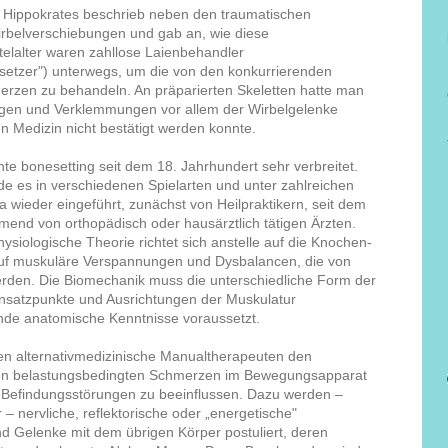
 Hippokrates beschrieb neben den traumatischen
rbelverschiebungen und gab an, wie diese
telalter waren zahllose Laienbehandler
rsetzer") unterwegs, um die von den konkurrierenden
erzen zu behandeln. An präparierten Skeletten hatte man
ngen und Verklemmungen vor allem der Wirbelgelenke
en Medizin nicht bestätigt werden konnte.
e bonesetting seit dem 18. Jahrhundert sehr verbreitet.
e es in verschiedenen Spielarten und unter zahlreichen
wieder eingeführt, zunächst von Heilpraktikern, seit dem
mend von orthopädisch oder hausärztlich tätigen Ärzten.
ysiologische Theorie richtet sich anstelle auf die Knochen-
uf muskuläre Verspannungen und Dysbalancen, die von
rden. Die Biomechanik muss die unterschiedliche Form der
nsatzpunkte und Ausrichtungen der Muskulatur
nde anatomische Kenntnisse voraussetzt.
ten alternativmedizinische Manualtherapeuten den
en belastungsbedingten Schmerzen im Bewegungsapparat
 Befindungsstörungen zu beeinflussen. Dazu werden –
 – nervliche, reflektorische oder „energetische"
 Gelenke mit dem übrigen Körper postuliert, deren