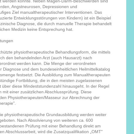
legt werden konnte. Neben Magen-Darm-Beschwerden sind
erden, Angstneurosen, Depressionen und
figes Ziel manualtherapeutischer Interventionen. Das
ierte Entwicklungsstörungen von Kindern) ist ein Beispiel
dizinische Diagnose, die durch manuelle Therapie behandelt
tlichen Medizin keine Entsprechung hat.
htungen
chützte physiotherapeutische Behandlungsform, die mittels
urch den behandelnden Arzt (auch Hausarzt) nach
verordnet werden kann. Die Menge der verordneten
er Diagnose und dem bundeseinheitlichen Heilmittelkatalog
gsmenge festsetzt. Die Ausbildung zum Manualtherapeuten
tündige Fortbildung, die in den meisten zugelassenen
t über diese Mindeststundenzahl hinausgeht. In der Regel
 mit einer zusätzlichen Abschlussprüfung. Diese
gt den Physiotherapeuten/Masseur zur Abrechnung der
herapie".
ie physiotherapeutische Grundausbildung werden weiter
eboten. Nach Absolvierung von weiteren ca. 600
 bestandenen Prüfung mit einer Behandlung direkt am
en Abschlussarbeit, wird die Zusatzqualifikation „OMT"