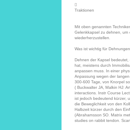

Traktionen
Mit oben genannten Techniken
Gelenkkapsel zu dehnen, um d
wiederherzustellen.
Was ist wichtig für Dehnunge
Dehnen der Kapsel bedeutet, 
hat, meistens durch Immobilisa
anpassen muss. In einer physi
Anpassung wegen der langen H
300-600 Tage, von Knorpel s
( Buckwalter JA, Malkin HJ: Ar
interactions. Instr Course Le
ist jedoch bedeutend kürzer, 
die Beweglichkeit von den Kolla
Halbzeit kürzer durch den Ei
(Abrahamsson SO.
Matrix met
studies on rabbit tendon.
Scan