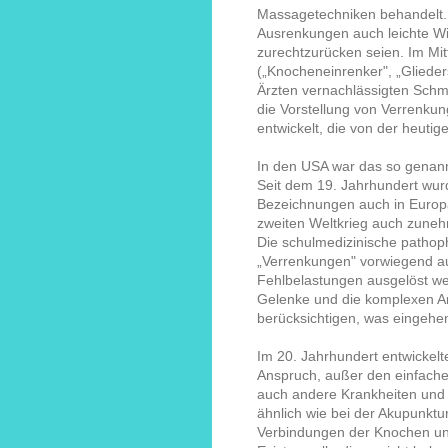
Massagetechniken behandelt.
Ausrenkungen auch leichte Wi
zurechtzurücken seien. Im Mit
(„Knocheneinrenker", „Gliede
Ärzten vernachlässigten Schm
die Vorstellung von Verrenku
entwickelt, die von der heutig
In den USA war das so genannt
Seit dem 19. Jahrhundert wurd
Bezeichnungen auch in Europa 
zweiten Weltkrieg auch zuneh
Die schulmedizinische pathoph
„Verrenkungen" vorwiegend a
Fehlbelastungen ausgelöst we
Gelenke und die komplexen A
berücksichtigen, was eingehe
Im 20. Jahrhundert entwickel
Anspruch, außer den einfach
auch andere Krankheiten und
ähnlich wie bei der Akupunktur
Verbindungen der Knochen und