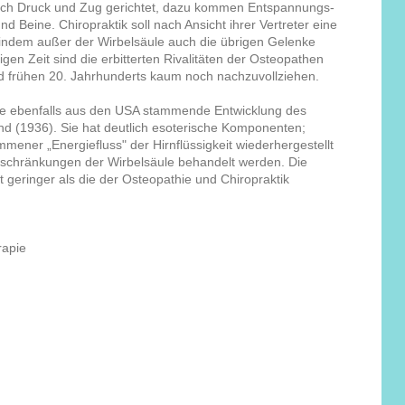
urch Druck und Zug gerichtet, dazu kommen Entspannungs-
Beine. Chiropraktik soll nach Ansicht ihrer Vertreter eine
 indem außer der Wirbelsäule auch die übrigen Gelenke
gen Zeit sind die erbitterten Rivalitäten der Osteopathen
nd frühen 20. Jahrhunderts kaum noch nachzuvollziehen.
ine ebenfalls aus den USA stammende Entwicklung des
nd (1936). Sie hat deutlich esoterische Komponenten;
mener „Energiefluss" der Hirnflüssigkeit wiederhergestellt
chränkungen der Wirbelsäule behandelt werden. Die
 geringer als die der Osteopathie und Chiropraktik
rapie