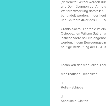
„Verrenkte" Wirbel werden d
und Dehnübungen der Arme und 
Weiterentwicklung darstellen,
behandelt werden. In der heuti
und Chiropraktiker des 19. u
Cranio-Sacral-Therapie ist e
Osteopathen William Sutherla
insbesondere soll ein angenom
werden, indem Bewegungseins
heutige Bedeutung der CST ist
Techniken der Manuellen The
Mobilisations- Techniken:

Rollen-Schieben

Schaukeln-Gleiten