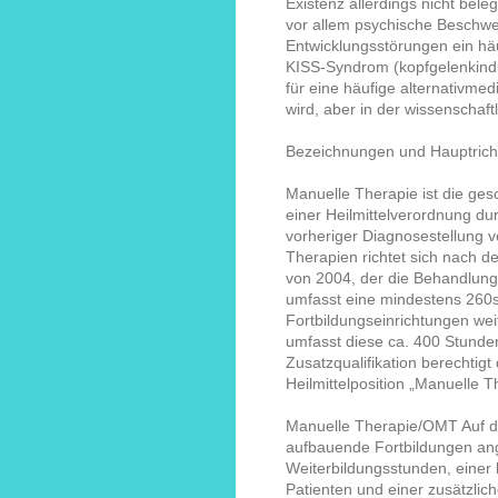
Existenz allerdings nicht be
vor allem psychische Beschw
Entwicklungsstörungen ein häu
KISS-Syndrom (kopfgelenkinduz
für eine häufige alternativme
wird, aber in der wissenschaf
Bezeichnungen und Hauptric
Manuelle Therapie ist die ges
einer Heilmittelverordnung d
vorheriger Diagnosestellung 
Therapien richtet sich nach d
von 2004, der die Behandlun
umfasst eine mindestens 260s
Fortbildungseinrichtungen wei
umfasst diese ca. 400 Stunden
Zusatzqualifikation berechti
Heilmittelposition „Manuelle T
Manuelle Therapie/OMT Auf d
aufbauende Fortbildungen ang
Weiterbildungsstunden, einer
Patienten und einer zusätzlich