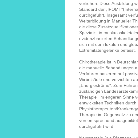
verliehen. Diese Ausbildung 
Standard der „IFOMT"(Internat
durchgeführt. Insgesamt ver
Weiterbildung in Manueller The
die diese Zusatzqualifikation
Spezialist in muskuloskelet
evidenzbasierten Behandlungsk
sich mit dem lokalen und glob
Extremitätengelenke befasst.
Chirotherapie ist in Deutschl
die manuelle Behandlungen an
Verfahren basieren auf passi
Wirbelsäule und verzichten au
„Energieströme". Zum Führen 
zuständigen Landesärztekamm
Therapie" im engeren Sinne 
entwickelten Techniken durch s
Physiotherapeuten/Krankengy
Therapie im Gegensatz zu de
von entsprechend ausgebildet
durchgeführt wird.