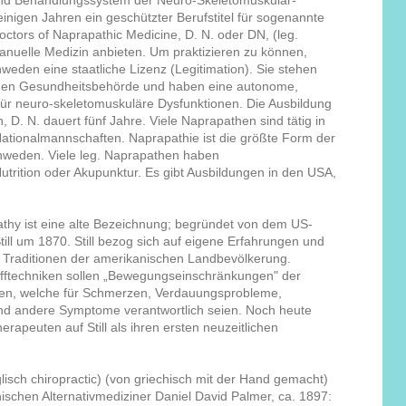
und Behandlungssystem der Neuro-Skeletomuskulär-
einigen Jahren ein geschützter Berufstitel für sogenannte
ctors of Naprapathic Medicine, D. N. oder DN, (leg.
anuelle Medizin anbieten. Um praktizieren zu können,
eden eine staatliche Lizenz (Legitimation). Sie stehen
lichen Gesundheitsbehörde und haben eine autonome,
für neuro-skeletomuskuläre Dysfunktionen. Die Ausbildung
 D. N. dauert fünf Jahre. Viele Naprapathen sind tätig in
Nationalmannschaften. Naprapathie ist die größte Form der
hweden. Viele leg. Naprapathen haben
Nutrition oder Akupunktur. Es gibt Ausbildungen in den USA,
athy ist eine alte Bezeichnung; begründet von dem US-
ill um 1870. Still bezog sich auf eigene Erfahrungen und
he Traditionen der amerikanischen Landbevölkerung.
ifftechniken sollen „Bewegungseinschränkungen" der
n, welche für Schmerzen, Verdauungsprobleme,
d andere Symptome verantwortlich seien. Noch heute
erapeuten auf Still als ihren ersten neuzeitlichen
glisch chiropractic) (von griechisch mit der Hand gemacht)
chen Alternativmediziner Daniel David Palmer, ca. 1897: